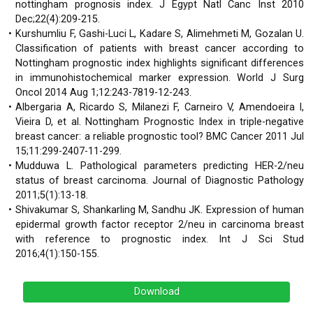
nottingham prognosis index. J Egypt Natl Canc Inst 2010
Dec;22(4):209-215.
Kurshumliu F, Gashi-Luci L, Kadare S, Alimehmeti M, Gozalan U.
Classification of patients with breast cancer according to
Nottingham prognostic index highlights significant differences
in immunohistochemical marker expression. World J Surg
Oncol 2014 Aug 1;12:243-7819-12-243.
Albergaria A, Ricardo S, Milanezi F, Carneiro V, Amendoeira I,
Vieira D, et al. Nottingham Prognostic Index in triple-negative
breast cancer: a reliable prognostic tool? BMC Cancer 2011 Jul
15;11:299-2407-11-299.
Mudduwa L. Pathological parameters predicting HER-2/neu
status of breast carcinoma. Journal of Diagnostic Pathology
2011;5(1):13-18.
Shivakumar S, Shankarling M, Sandhu JK. Expression of human
epidermal growth factor receptor 2/neu in carcinoma breast
with reference to prognostic index. Int J Sci Stud
2016;4(1):150-155.
Download