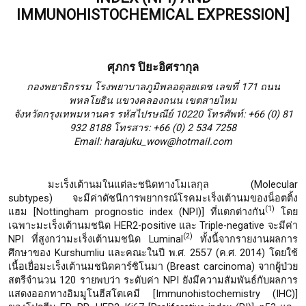
IMMUNOHISTOCHEMICAL EXPRESSION]
ศุภกร ปิยะอิศรากุล
กองพยาธิกรรม โรงพยาบาลภูมิพลอดุลยเดช เลขที่ 171 ถนน
พหลโยธิน แขวงคลองถนน เขตสายไหม
จังหวัดกรุงเทพมหานคร รหัสไปรษณีย์ 10220 โทรศัพท์: +66 (0) 81
932 8188 โทรสาร: +66 (0) 2 534 7258
Email: harajuku_wow@hotmail.com
มะเร็งเต้านมในแต่ละชนิดทางโมเลกุล (Molecular
subtypes) จะมีค่าดัชนีการพยากรณ์โรคมะเร็งเต้านมของน็อตติ้ง
(1)
แฮม [Nottingham prognostic index (NPI)]
ที่แตกต่างกัน
โดย
เฉพาะมะเร็งเต้านมชนิด HER2-positive และ Triple-negative จะมีค่า
(2)
NPI ที่สูงกว่ามะเร็งเต้านมชนิด Luminal
ทั้งนี้จากรายงานผลการ
ศึกษาของ Kurshumliu และคณะในปี พ.ศ. 2557 (ค.ศ. 2014) โดยใช้
เนื้อเยื่อมะเร็งเต้านมชนิดคาร์ซิโนมา (Breast carcinoma) จากผู้ป่วย
สตรีจำนวน 120 รายพบว่า ระดับค่า NPI ยังมีความสัมพันธ์กับผลการ
แสดงออกทางอิมมูโนฮีสโตเคมี [Immunohistochemistry (IHC)]