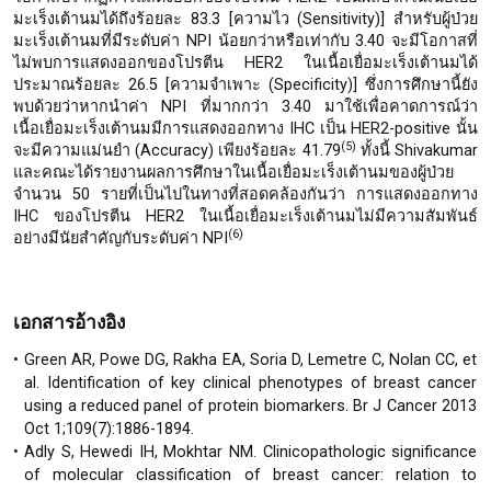
มะเร็งเต้านมได้ถึงร้อยละ 83.3 [ความไว (Sensitivity)] สำหรับผู้ป่วย
มะเร็งเต้านมที่มีระดับค่า NPI น้อยกว่าหรือเท่ากับ 3.40 จะมีโอกาสที่
ไม่พบการแสดงออกของโปรตีน HER2 ในเนื้อเยื่อมะเร็งเต้านมได้
ประมาณร้อยละ 26.5 [ความจำเพาะ (Specificity)] ซึ่งการศึกษานี้ยัง
พบด้วยว่าหากนำค่า NPI ที่มากกว่า 3.40 มาใช้เพื่อคาดการณ์ว่า
เนื้อเยื่อมะเร็งเต้านมมีการแสดงออกทาง IHC เป็น HER2-positive นั้น
(5)
จะมีความแม่นยำ (Accuracy) เพียงร้อยละ 41.79
ทั้งนี้ Shivakumar
และคณะได้รายงานผลการศึกษาในเนื้อเยื่อมะเร็งเต้านมของผู้ป่วย
จำนวน 50 รายที่เป็นไปในทางที่สอดคล้องกันว่า การแสดงออกทาง
IHC ของโปรตีน HER2 ในเนื้อเยื่อมะเร็งเต้านมไม่มีความสัมพันธ์
(6)
อย่างมีนัยสำคัญกับระดับค่า NPI
เอกสารอ้างอิง
Green AR, Powe DG, Rakha EA, Soria D, Lemetre C, Nolan CC, et
al. Identification of key clinical phenotypes of breast cancer
using a reduced panel of protein biomarkers. Br J Cancer 2013
Oct 1;109(7):1886-1894.
Adly S, Hewedi IH, Mokhtar NM. Clinicopathologic significance
of molecular classification of breast cancer: relation to