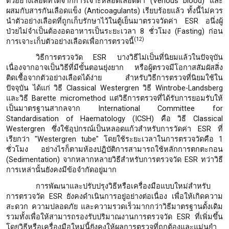
ตัวอย่างเลือดที่ได้จากการเจาะหลอดเลือดดํา (Venous blood) และ
ผสมกับสารกันเลือดแข็ง (Anticoagulants) เรียบร้อยแล้ว ทั้งนี้ไม่ควร
นำตัวอย่างเลือดที่ถูกเก็บรักษาไว้ในตู้เย็นมาตรวจวัดค่า ESR อนึ่งผู้
ป่วยไม่จําเป็นต้องอดอาหารเป็นระยะเวลา 8 ชั่วโมง (Fasting) ก่อน
(12)
การเจาะเก็บตัวอย่างเลือดเพื่อการตรวจนี้
วิธีการตรวจวัด ESR บางวิธีไม่เป็นที่นิยมแล้วในปัจจุบัน
เนื่องจากอาจเป็นวิธีที่มีขั้นตอนยุ่งยาก หรือผู้ตรวจมีโอกาสสัมผัสสิ่ง
ติดเชื้อจากตัวอย่างเลือดได้ง่าย สำหรับวิธีการตรวจที่นิยมใช้ใน
ปัจจุบัน ได้แก่ วิธี Classical Westergren วิธี Wintrobe-Landsberg
และวิธี Barette micromethod แต่วิธีการตรวจที่ได้รับการยอมรับให้
เป็นมาตรฐานสากลจาก International Committee for
Standardisation of Haematology (ICSH) คือ วิธี Classical
Westergren ซึ่งใช้อุปกรณ์เป็นหลอดแก้วสำหรับการวัดค่า ESR ที่
เรียกว่า "Westergren tube" โดยใช้ระยะเวลาในการตรวจวัดคือ 1
ชั่วโมง อย่างไรก็ตามห้องปฏิบัติการสามารถใช้หลักการตกตะกอน
(Sedimentation) จากหลากหลายวิธีสำหรับการตรวจวัด ESR ทว่าวิธี
การเหล่านั้นยังคงมีข้อจำกัดอยู่มาก
การพัฒนาและปรับปรุงวิธีหรือเครื่องมือแบบใหม่สำหรับ
การตรวจวัด ESR ยังคงดำเนินการอยู่อย่างต่อเนื่อง เพื่อให้เกิดความ
สะดวก ความปลอดภัย และความรวดเร็วมากกว่าวิธีมาตรฐานดั้งเดิม
รวมทั้งเพื่อให้สามารถรองรับปริมาณงานการตรวจวัด ESR ที่เพิ่มขึ้น
โดยวิธีหรือเครื่องมือใหม่นี้ยังคงให้ผลการตรวจที่ถูกต้องและแม่นยำ