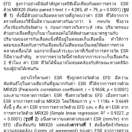
EFD สูงกว่าอย่างมีนัยสำคัญทางสถิติเมื่อเทียบกับผลการตรวจ ESR
ด้วย MRX20 (Ratio paired t-test: t = 4.285, df = 79,
p
< 0.0001) (
รูป
ที่ 1
) ทั้งนี้มีตัวอย่างเลือดหลายรายที่ถูกพบว่าค่า ESR ที่ได้จากการ
ตรวจทั้งสองวิธีนั้นมีความแตกต่างกันมากว่า 6 mm/hr ซึ่งอาจ
เกี่ยวข้องกับปัจจัยต่าง ๆ ก่อนการตรวจวิเคราะห์ เช่น ปริมาตรของ
ตัวอย่างเลือดที่ถูกเก็บมาในหลอดไม่ได้สัดส่วนตามมาตรฐานกับ
ปริมาณของสารกันเลือดแข็งที่มีอยู่ในหลอดเก็บเลือดนั้น ทำให้การ
ผสมของเลือดกับสารกันเลือดแข็งไม่ดีพอจนเป็นเหตุให้ผลการตรวจ
คลาดเคลื่อนได้ นอกจากนั้นแล้วระยะเวลาที่เริ่มทำการตรวจวัด ESR
ก็มีความสำคัญ หากการตรวจวัดนี้ทำหลังจากการเจาะเก็บเลือดเกิน
2 ชั่วโมง ค่า ESR ที่วัดได้นั้นอาจไม่สอดคล้องกับลักษณะทางคลินิก
ของผู้ป่วยได้เช่นกัน
อย่างไรก็ตามค่า ESR ซึ่งถูกตรวจวัดด้วย EFD มีความ
สัมพันธ์ไปในทางเดียวกันที่สูงมากกับค่า ESR ที่ได้จากการตรวจด้วย
MRX20 (Pearson's correlation coefficient: r = 0.9658,
p
< 0.0001)
และสามารถคาดการณ์ค่า ESR ซึ่งตรวจวัดด้วย EFD เมื่อทราบค่า
ESR จากการตรวจด้วย MRX20 โดยใช้สมการ y = 1.118x + 0.6649
ทั้งนี้ y คือ ค่า ESR จากการตรวจวัดด้วย EFD และ x คือ ค่า ESR จาก
2
การตรวจวัดด้วย MRX20 (Simple linear regression: R
= 0.9327,
p
< 0.0001) (
รูปที่ 2
) อนึ่งค่าความแตกต่างของค่า ESR (mm/hr) จาก
EFD เมื่อเทียบกับ MRX20 แสดงดัง
ตารางที
่ 1
ดังนั้นขีดจำกัดของ
ความสอดคล้อง (Limits of agreement) ของค่า ESR จากการตรวจ