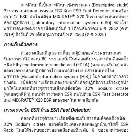
การศึกษานี้เป็นการศึกษาเชิงพรรณนา (Descriptive study)
ซึ่งรวบรวมจากผลการตรวจ ESR ด้วย ESR Fast Detector กับเครื่อง
®
ตรวจวัด ESR อัตโนมัติรุ่น MIX-RATE
X20 ในระบบสารสนเทศทาง
ห้องปฏิบัติการ [Laboratory information system (LIS)] ของโรง
พยาบาลนพรัตนราชธานีตั้งแต่วันที่ 1 เดือนธันวาคม พ.ศ. 2562 (ค.ศ.
2019) ถึงวันที่ 29 เดือนกุมภาพันธ์ พ.ศ. 2563 (ค.ศ. 2020)
การเก็บตัวอย่าง
:
ตัวอย่างเลือดที่ถูกเจาะเก็บจากผู้ป่วยของโรงพยาบาลนพ
รัตนราชธานีจำนวน 80 ราย และใส่ในหลอดที่บรรจุสารกันเลือดแข็ง
ชนิด Ethylenediaminetetraacetic acid (EDTA) (หลอดจุกสีม่วง) แล้ว
ส่งตรวจทางห้องปฏิบัติการโดยแพทย์ผ่านระบบสารสนเทศโรง
พยาบาล [Hospital information system (HIS)] ในช่วงเวลาดังกล่าว
ข้างต้น เมื่อตัวอย่างเลือดแต่ละรายมาถึงห้องปฏิบัติการแล้วจะถูกนำ
มาใส่ในหลอดที่บรรจุสารกันเลือดแข็งชนิด 3.2% Sodium citrate
(หลอดจุกสีฟ้า) ก่อนทำการวัดค่า ESR ต่อไปด้วย ESR Fast Detector
®
และ MIX-RATE
X20 ESR analyser ในเวลาเดียวกัน
การตรวจวัด
ESR ด้วย ESR Fast Detector:
หลอดที่บรรจุตัวอย่างเลือดซึ่งผสมกับสารกันเลือดแข็งชนิด
3.2% Sodium citrate อย่างดีแล้วแต่ละหลอดจะถูกนำมาใส่ที่ ESR
Rack โดยให้ระดับของตัวอย่างเลือดอยู่ที่ระดับ 0 ของมาตรวัดของ