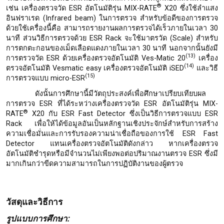
®
เช่น เครื่องตรวจวัด ESR อัตโนมัติรุ่น MIX-RATE
X20 ซึ่งใช้ลำแสง
อินฟราเรด (Infrared beam) ในการตรวจ สำหรับข้อดีของการตรวจ
ด้วยใช้เครื่องนี้คือ สามารถรายงานผลการตรวจได้เร็วภายในเวลา 30
นาที ส่วนวิธีการตรวจด้วย ESR Rack จะใช้มาตรวัด (Scale) สำหรับ
การตกตะกอนของเม็ดเลือดแดงภายในเวลา 30 นาที นอกจากนั้นยังมี
(13)
การตรวจวัด ESR ด้วยเครื่องตรวจอัตโนมัติ Ves-Matic 20
เครื่อง
(14)
ตรวจอัตโนมัติ Vesmatic easy เครื่องตรวจอัตโนมัติ iSED
และวิธี
(15)
การตรวจแบบ micro-ESR
ดังนั้นการศึกษานี้มีวัตถุประสงค์เพื่อศึกษาเปรียบเทียบผล
การตรวจ ESR ที่ได้ระหว่างเครื่องตรวจวัด ESR อัตโนมัติรุ่น MIX-
®
RATE
X20 กับ ESR Fast Detector ซึ่งเป็นวิธีการตรวจแบบ ESR
Rack เพื่อให้ได้ข้อมูลอันเป็นหลักฐานเชิงประจักษ์สำหรับการสร้าง
ความเชื่อมั่นและการรับรองความน่าเชื่อถือของการใช้ ESR Fast
Detector แทนเครื่องตรวจอัตโนมัติดังกล่าว หากเครื่องตรวจ
อัตโนมัติชำรุดหรือมีจำนวนไม่เพียงพอต่อปริมาณงานตรวจ ESR ซึ่งมี
มากเกินกว่าขีดความสามารถในการปฏิบัติงานของผู้ตรวจ
วัสดุและวิธีการ
รูปแบบการศึกษา
: