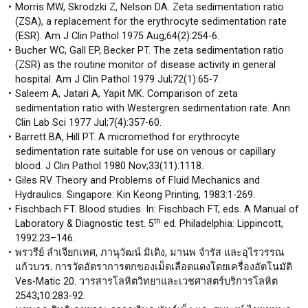
Morris MW, Skrodzki Z, Nelson DA. Zeta sedimentation ratio
(ZSA), a replacement for the erythrocyte sedimentation rate
(ESR). Am J Clin Pathol 1975 Aug;64(2):254-6.
Bucher WC, Gall EP, Becker PT. The zeta sedimentation ratio
(ZSR) as the routine monitor of disease activity in general
hospital. Am J Clin Pathol 1979 Jul;72(1):65-7.
Saleem A, Jatari A, Yapit MK. Comparison of zeta
sedimentation ratio with Westergren sedimentation rate. Ann
Clin Lab Sci 1977 Jul;7(4):357-60.
Barrett BA, Hill PT. A micromethod for erythrocyte
sedimentation rate suitable for use on venous or capillary
blood. J Clin Pathol 1980 Nov;33(11):1118.
Giles RV. Theory and Problems of Fluid Mechanics and
Hydraulics. Singapore: Kin Keong Printing, 1983:1-269.
Fischbach FT. Blood studies. In: Fischbach FT, eds. A Manual of
th
Laboratory & Diagnostic test. 5
ed. Philadelphia: Lippincott,
1992:23–146.
พรวรีย์ ลำเจียกเทศ, ภานุวัฒน์ มิเดิง, มานพ จำรัส และอุไรวรรณ
แก้วบวร
.
การวัดอัตราการตกของเม็ดเลือดแดงโดยเครื่องอัตโนมัติ
Ves-Matic 20. วารสารโลหิตวิทยาและเวชศาสตร์บริการโลหิต
2543
;
10:283-92.