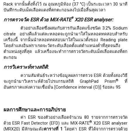
Rack จากนั้นตั้งทิ้งไว้ ณ อุณหภูมิห้อง (37 °C) เป็นระยะเวลา 30 นาที
บันทึกระดับเม็ดเลือดแดงที่ตกตะกอนลงไปเมื่อสิ้นสุดเวลา
®
การตรวจวัด
ESR ด้วย MIX-RATE
X20 ESR analyser:
ตัวอย่างเลือดซึ่งผสมกับสารกันเลือดแข็งชนิด 3.2% Sodium
citrate อย่างดีแล้วแต่ละหลอดจะถูกนำมาใส่ในหลอดทดสอบสำหรับ
เครื่องนี้ จากนั้นนำหลอดทดสอบมาใส่ในแนวตั้งของ Reading plate
โดยลำแสงอินฟราเรดจะวัดระดับเลือดตั้งแต่ตำแหน่งต่ำที่สุดจนถึง
ตำแหน่งสูงที่สุด แล้วเครื่องจะทำการตรวจวัดระดับเม็ดเลือดแดงที่ตก
ตะกอน
การวิเคราะห์ทางสถิติ
:
ความสัมพันธ์ระหว่างข้อมูลผลการตรวจ ESR ด้วยทั้งสองวิธี
®
จะถูกนำมาวิเคราะห์ด้วยโปรแกรมสถิติ GraphPad Prism
ที่
อันตรภาคแห่งความเชื่อมั่น [Confidence interval (CI)] ร้อยละ 95
ผลการศึกษาและการอภิปราย
ค่า ESR ของตัวอย่างเลือดจำนวน 80 รายจากการตรวจวัด
®
ด้วย ESR Fast Detector (EFD) และ MIX-RATE
X20 ESR analyser
(MRX20) มีลักษณะดัง
ตารางที
่ 1
โดยค่า ESR ที่ได้จากการตรวจด้วย