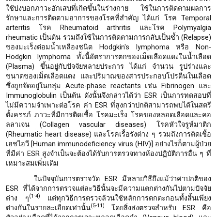
ใช้บ่งบอกภาวะอักเสบที่เกิดขึ้นในร่างกาย ใช้ในการติดตามผลการ
รักษาและการติดตามอาการของโรคที่สำคัญ ได้แก่ โรค Temporal
arteritis โรค Rheumatoid arthritis และโรค Polymyalgia
rheumatic เป็นต้น รวมถึงใช้ในการติดตามการกลับเป็นซ้ำ (Relapse)
ของมะเร็งต่อมน้ำเหลืองชนิด Hodgkin's lymphoma หรือ Non-
Hodgkin lymphoma ทั้งนี้อัตราการตกของเม็ดเลือดแดงในน้ำเลือด
(Plasma) ขึ้นอยู่กับปัจจัยหลายประการ ได้แก่ จำนวน รูปร่างและ
ขนาดของเม็ดเลือดแดง และปริมาณของสารประกอบโปรตีนในเลือด
ซึ่งถูกจัดอยู่ในกลุ่ม Acute-phase reactants เช่น Fibrinogen และ
Immunoglobulin เป็นต้น ดังนั้นจึงกล่าวได้ว่า ESR เป็นการทดสอบที่
ไม่มีความจำเพาะต่อโรค ค่า ESR ที่สูงกว่าปกติสามารถพบได้ในสตรี
ตั้งครรภ์ ภาวะที่มีการติดเชื้อ โรคมะเร็ง โรคของหลอดเลือดและคอ
ลลาเจน (Collagen vascular diseases) โรคหัวใจรูห์มาติก
(Rheumatic heart disease) และโรคเรื้อรังต่าง ๆ รวมถึงการติดเชื้อ
เฮชไอวี [Human immunodeficiency virus (HIV)] อย่างไรก็ตามผู้ป่วย
ที่มีค่า ESR สูงจำเป็นจะต้องได้รับการตรวจทางห้องปฏิบัติการอื่น ๆ ที่
เหมาะสมเพิ่มเติม
ในปัจจุบันการตรวจวัด ESR มีหลายวิธีถึงแม้ว่าค่าปกติของ
ESR ที่ได้จากการตรวจแต่ละวิธีนั้นจะมีความแตกต่างกันไปตามปัจจัย
(1-4)
ต่าง ๆ
แต่ทุกวิธีการตรวจล้วนใช้หลักการตกตะกอนทั้งสิ้นเพียง
(5-11)
ต่างกันในรายละเอียดเท่านั้น
โดยสิ่งส่งตรวจสำหรับ ESR คือ