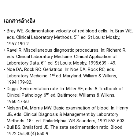
เอกสารอ้างอิง
Bray WE. Sedimentation velocity of red blood cells. In: Bray WE,
th
eds. Clinical Laboratory Methods. 5
ed. St Louis: Mosby,
1957:190-2.
Ravel R. Miscellaneous diagnostic procedures. In: Richard R,
eds. Clinical Laboratory Medicine: Clinical Application of
th
Laboratory Data. 6
ed. St Louis: Mosby, 1995:639 - 49.
Noe DA, Rock RC. Geriatrics. In: Noe DA, Rock RC, eds.
st
Laboratory Medicine. 1
ed. Maryland: William & Wilkins,
1994:179-82.
Diggs. Sedimentation rate. In: Miller SE, eds. A Textbook of
th
Clinical Pathology. 6
ed. Baltimore: Williams & Wilkins,
1960:47-50.
Nelson DA, Morris MW. Basic examination of blood. In: Henry
JB, eds. Clinical Diagnosis & Management by Laboratory
th
Methods. 18
ed. Philadelphia: WB Saunders, 1991:553-603.
Bull BS, Brailsford JD. The zeta sedimentation ratio. Blood
1972 Oct;40(4):550-9.