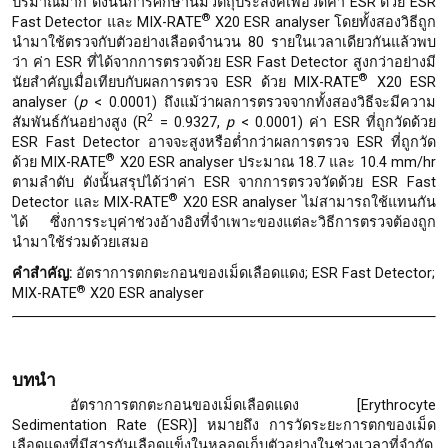
ปริมาณมาก ดังนั้นการศึกษานี้มีวัตถุประสงค์เพื่อวัดค่า ESR ด้วย ESR
®
Fast Detector และ MIX-RATE
X20 ESR analyser โดยทั้งสองวิธีถูก
นำมาใช้ตรวจกับตัวอย่างเลือดจำนวน 80 รายในเวลาเดียวกันแล้วพบ
ว่า ค่า ESR ที่ได้จากการตรวจด้วย ESR Fast Detector สูงกว่าอย่างมี
®
นัยสำคัญเมื่อเทียบกับผลการตรวจ ESR ด้วย MIX-RATE
X20 ESR
analyser (
p
< 0.0001) ถึงแม้ว่าผลการตรวจจากทั้งสองวิธีจะมีความ
2
สัมพันธ์กันอย่างสูง (R
= 0.9327,
p
< 0.0001) ค่า ESR ที่ถูกวัดด้วย
ESR Fast Detector อาจจะสูงหรือต่ำกว่าผลการตรวจ ESR ที่ถูกวัด
®
ด้วย MIX-RATE
X20 ESR analyser ประมาณ 18.7 และ 10.4 mm/hr
ตามลำดับ ดังนั้นสรุปได้ว่าค่า ESR จากการตรวจวัดด้วย ESR Fast
®
Detector และ MIX-RATE
X20 ESR analyser ไม่สามารถใช้แทนกัน
ได้ ซึ่งการระบุค่าช่วงอ้างอิงที่จำเพาะของแต่ละวิธีการตรวจต้องถูก
นำมาใช้ร่วมด้วยเสมอ
คำสำคัญ
:
อัตราการตกตะกอนของเม็ดเลือดแดง; ESR Fast Detector;
®
MIX-RATE
X20 ESR analyser
บทนำ
อัตราการตกตะกอนของเม็ดเลือดแดง [Erythrocyte
Sedimentation Rate (ESR)] หมายถึง การวัดระยะการตกของเม็ด
เลือดแดงที่มีสารกันเลือดแข็งในหลอดเก็บตัวอย่างในช่วงเวลาที่จำกัด