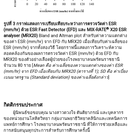
รูปที่ 3 กราฟแสดงการเปรียบเทียบระหว่างการตรวจวัดค่า
ESR
®
(mm/hr) ด้วย ESR Fast Detector (EFD) และ MIX-RATE
X20 ESR
analyser (MRX20)
Bland and Altman plot
สำหรับค่าความแตกต่าง
ของค่า ESR (mm/hr) จาก EFD กับ MRX20 เมื่อเทียบกับค่าเฉลี่ยของ
ESR (mm/hr) จากทั้งสองวิธี โดยกราฟนี้แสดงการวิเคราะห์ความ
สอดคล้องกันของผลการตรวจวัดค่า ESR (mm/hr) ด้วย EFD กับ
MRX20 ของตัวอย่างเลือดผู้ป่วยของโรงพยาบาลนพรัตนราชธานี
จำนวน 80 ราย [
Mean คือ ค่าเฉลี่ยของความแตกต่างของค่า ESR
(mm/hr) จาก EFD เมื่อเทียบกับ MRX20 (ตารางที่ 1); SD คือ ค่าเบี่ยง
เบนมาตรฐาน (Standard deviation) ของค่าเฉลี่ยดังกล่าว
]
กิตติกรรมประกาศ
ผู้นิพนธ์ขอขอบคุณ นางสาวดวงใจ ตันติยาภรณ์ และบุคลากร
ของหน่วยงานโลหิตวิทยา กลุ่มงานพยาธิวิทยาคลินิกและเทคนิคการ
แพทย์การศึกษา โรงพยาบาลนพรัตนราชธานี ที่ให้การช่วยเหลือและ
การสนับสนุนทุกประการสำหรับการศึกษาครั้งนี้