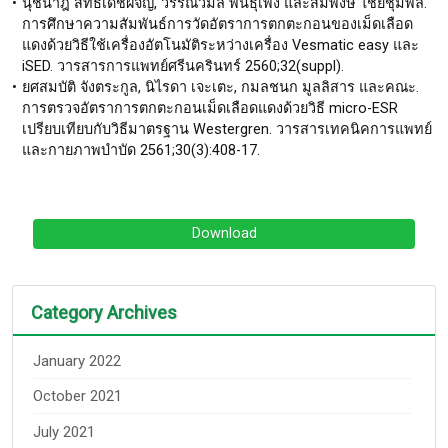
นุชนาฎ สิทธิเดชผจญ, วรรณวิมล พันธุ์เพ็ง และสมพงษ์ ไชยชุมพล.
การศึกษาความสัมพันธ์การวัดอัตราการตกตะกอนของเม็ดเลือด
แดงด้วยวิธีใช้เครื่องอัตโนมัติระหว่างเครื่อง Vesmatic easy
และ
iSED. วารสารการแพทย์ศรีนครินทร์ 2560;32(suppl).
ยศสมบัติ จังตระกูล, นิไรดา เจะเตะ, กมลชนก มูลลิสาร และคณะ.
การตรวจอัตราการตกตะกอนเม็ดเลือดแดงด้วยวิธี micro-ESR
เปรียบเทียบกับวิธีมาตรฐาน Westergren.
วารสารเทคนิคการแพทย์
และกายภาพบำบัด 2561;30(3):408-17.
Download
Category Archives
January 2022
October 2021
July 2021