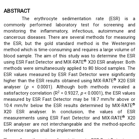
ABSTRACT
The erythrocyte sedimentation rate (ESR) is a
commonly performed laboratory test for screening and
monitoring the inflammatory, infectious, autoimmune and
cancerous diseases. There are several methods for measuring
the ESR, but the gold standard method is the Westergren
method which is time-consuming and requires a large volume of
blood sample. The aim of this study was to determine the ESR
®
using ESR Fast Detector and MIX-RATE
X20 ESR analyser. Both
methods were simultaneously applied to 80 blood samples. The
ESR values measured by ESR Fast Detector were significantly
®
higher than the ESR results obtained using MIX-RATE
X20 ESR
analyser (
p
< 0.0001). Although both methods revealed a
2
satisfactory correlation (R
= 0.9327,
p
< 0.0001), the ESR values
measured by ESR Fast Detector may be 18.7 mm/hr above or
®
10.4 mm/hr below the ESR results determined by MIX-RATE
X20 ESR analyser. In conclusion, the values of ESR
®
measurements using ESR Fast Detector and MIX-RATE
X20
ESR analyser are not interchangeable and the method-specific
reference ranges shall be implemented.