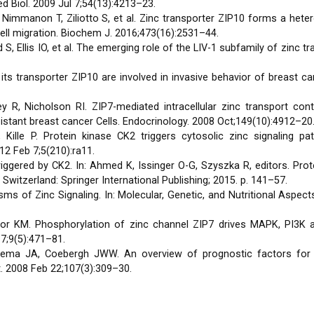
d Biol. 2009 Jul 7;54(13):4213–23.
 Nimmanon T, Ziliotto S, et al. Zinc transporter ZIP10 forms a hete
ll migration. Biochem J. 2016;473(16):2531–44.
 Ellis IO, et al. The emerging role of the LIV-1 subfamily of zinc t
ts transporter ZIP10 are involved in invasive behavior of breast can
 R, Nicholson RI. ZIP7-mediated intracellular zinc transport cont
istant breast cancer Cells. Endocrinology. 2008 Oct;149(10):4912–20
Kille P. Protein kinase CK2 triggers cytosolic zinc signaling p
12 Feb 7;5(210):ra11.
triggered by CK2. In: Ahmed K, Issinger O-G, Szyszka R, editors. Prot
Switzerland: Springer International Publishing; 2015. p. 141–57.
s of Zinc Signaling. In: Molecular, Genetic, and Nutritional Aspect
aylor KM. Phosphorylation of zinc channel ZIP7 drives MAPK, PI3
17;9(5):471–81.
ema JA, Coebergh JWW. An overview of prognostic factors for 
t. 2008 Feb 22;107(3):309–30.