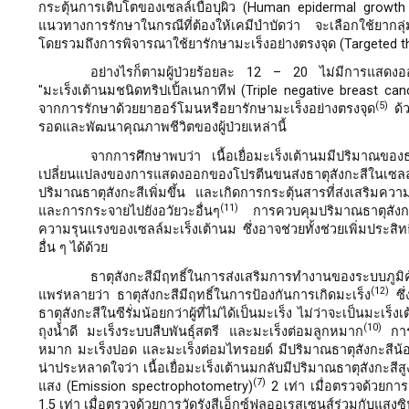
กระตุ้นการเติบโตของเซลล์เบื่อบุผิว (Human epidermal growth f
แนวทางการรักษาในกรณีที่ต้องให้เคมีบำบัดว่า จะเลือกใช้ยากล
โดยรวมถึงการพิจารณาใช้ยารักษามะเร็งอย่างตรงจุด (Targeted t
อย่างไรก็ตามผู้ป่วยร้อยละ 12 – 20 ไม่มีการแสดงออกขอ
"มะเร็งเต้านมชนิดทริปเปิ้ลเนกาทีฟ (Triple negative breast canc
(5)
จากการรักษาด้วยยาฮอร์โมนหรือยารักษามะเร็งอย่างตรงจุด
ด้ว
รอดและพัฒนาคุณภาพชีวิตของผู้ป่วยเหล่านี้
จากการศึกษาพบว่า เนื้อเยื่อมะเร็งเต้านมมีปริมาณของธ
เปลี่ยนแปลงของการแสดงออกของโปรตีนขนส่งธาตุสังกะสีในเซลล์
ปริมาณธาตุสังกะสีเพิ่มขึ้น และเกิดการกระตุ้นสารที่ส่งเสริมคว
(11)
และการกระจายไปยังอวัยวะอื่นๆ
การควบคุมปริมาณธาตุสังกะส
ความรุนแรงของเซลล์มะเร็งเต้านม ซึ่งอาจช่วยทั้งช่วยเพิ่มประสิท
อื่น ๆ ได้ด้วย
ธาตุสังกะสีมีฤทธิ์ในการส่งเสริมการทำงานของระบบภูมิคุ
(12)
แพร่หลายว่า ธาตุสังกะสีมีฤทธิ์ในการป้องกันการเกิดมะเร็ง
ซึ่
ธาตุสังกะสีในซีรั่มน้อยกว่าผู้ที่ไม่ได้เป็นมะเร็ง ไม่ว่าจะเป็นม
(10)
ถุงน้ำดี มะเร็งระบบสืบพันธุ์สตรี และมะเร็งต่อมลูกหมาก
การต
หมาก มะเร็งปอด และมะเร็งต่อมไทรอยด์ มีปริมาณธาตุสังกะสีน้อยกว่า
น่าประหลาดใจว่า เนื้อเยื่อมะเร็งเต้านมกลับมีปริมาณธาตุสังกะสีสูง
(7)
แสง (Emission spectrophotometry)
2 เท่า เมื่อตรวจด้วยก
1.5 เท่า เมื่อตรวจด้วยการวัดรังสีเอ็กซ์ฟลูออเรสเซนส์ร่วมกับแส