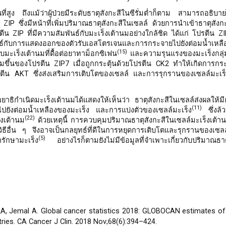
ณที่สูง ถึงแม้ว่าผู้ป่วยมีระดับธาตุสังกะสีในซีรั่มต่ำก็ตาม สามารถอธิบ
IP ซึ่งมีหน้าที่เพิ่มปริมาณธาตุสังกะสีในเซลล์ ด้วยการนำเข้าธาตุสัง
ีน ZIP ที่มีความสัมพันธ์กับมะเร็งเต้านมอย่างใกล้ชิด ได้แก่ โปรตีน Z
นธ์กับการแสดงออกของตัวรับเอสโตรเจนและการกระจายไปยังต่อมน้ำเหลือ
(15)
มะเร็งเต้านมที่ดื้อต่อยาทาม็อกซิเฟน
และความรุนแรงของมะเร็งกลุ่ม
่มขึ้นของโปรตีน ZIP7 เมื่อถูกกระตุ้นด้วยโปรตีน CK2 ทำให้เกิดการกระ
AKT ซึ่งส่งเสริมการเติบโตของเซลล์ และการรุกรานของเซลล์มะเร็
าธิกำเนิดมะเร็งเต้านมได้แสดงให้เห็นว่า ธาตุสังกะสีในเซลล์ส่งผลให้มี
(11)
ไปยังต่อมน้ำเหลืองของมะเร็ง และการแบ่งตัวของเซลล์มะเร็ง
ซึ่งล้ว
(22)
งเต้านม
ด้วยเหตุนี้ การควบคุมปริมาณธาตุสังกะสีในเซลล์มะเร็งเต้า
ีอื่น ๆ จึงอาจเป็นกลยุทธ์ที่ดีในการหยุดการเติบโตและรุกรานของเซลล์
(5)
รักษามะเร็ง
อย่างไรก็ตามยังไม่มีข้อมูลที่จำเพาะเกี่ยวกับปริมาณธาต
e LA, Jemal A. Global cancer statistics 2018: GLOBOCAN estimates of
ries. CA Cancer J Clin. 2018 Nov;68(6):394–424.