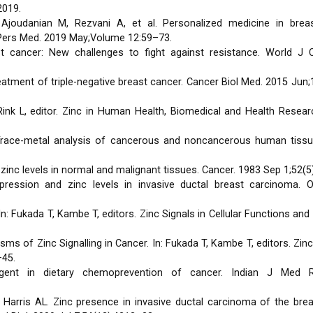
2019.
 Ajoudanian M, Rezvani A, et al. Personalized medicine in brea
rs Med. 2019 May;Volume 12:59–73.
 cancer: New challenges to fight against resistance. World J C
tment of triple-negative breast cancer. Cancer Biol Med. 2015 Jun;
Rink L, editor. Zinc in Human Health, Biomedical and Health Researc
Trace-metal analysis of cancerous and noncancerous human tissu
inc levels in normal and malignant tissues. Cancer. 1983 Sep 1;52(5
pression and zinc levels in invasive ductal breast carcinoma. 
: Fukada T, Kambe T, editors. Zinc Signals in Cellular Functions and
s of Zinc Signalling in Cancer. In: Fukada T, Kambe T, editors. Zinc 
–45.
ent in dietary chemoprevention of cancer. Indian J Med 
Harris AL. Zinc presence in invasive ductal carcinoma of the brea