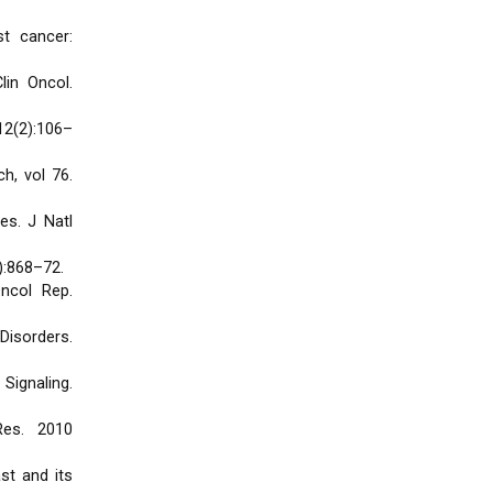
st cancer:
lin Oncol.
12(2):106–
h, vol 76.
es. J Natl
):868–72.
Oncol Rep.
 Disorders.
Signaling.
Res. 2010
st and its