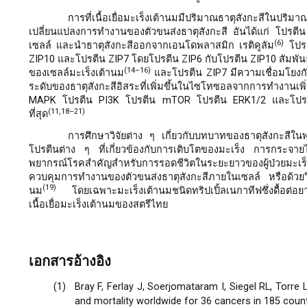
การที่เนื้อเยื่อมะเร็งเต้านมมีปริมาณธาตุสังกะสีในปริมา
เปลี่ยนแปลงการทำงานของตัวขนส่งธาตุสังกะสี อันได้แก่ โปรตีน Z
(6)
เซลล์ และนำธาตุสังกะสีออกจากเอนโดพลาสมิก เรติคูลัม
โปรต
ZIP10 และโปรตีน ZIP7 โดยโปรตีน ZIP6 กับโปรตีน ZIP10 สัมพั
(14–16)
ของเซลล์มะเร็งเต้านม
และโปรตีน ZIP7 มีความเชื่อมโยงกับ
ระดับของธาตุสังกะสีอิสระที่เพิ่มขึ้นในไซโทซอลจากการทำงานเพิ
MAPK โปรตีน PI3K โปรตีน mTOR โปรตีน ERK1/2 และโปรตีน 
(11,18–21)
ที่สุด
การศึกษาวิจัยต่าง ๆ เกี่ยวกับบทบาทของธาตุสังกะสีในพย
โปรตีนต่าง ๆ ที่เกี่ยวข้องกับการเติบโตของมะเร็ง การกระจาย
พยากรณ์โรคสำคัญสำหรับการรอดชีวิตในระยะยาวของผู้ป่วยมะเร็
ควบคุมการทำงานของตัวขนส่งธาตุสังกะสีภายในเซลล์ หรือด้วยวิธ
(19)
นม
โดยเฉพาะมะเร็งเต้านมชนิดทริปเปิ้ลเนกาทีฟซึ่งดื้อต่อยา
เนื้อเยื่อมะเร็งเต้านมของสตรีไทย
เอกสารอ้างอิง
Bray F, Ferlay J, Soerjomataram I, Siegel RL, Torr
and mortality worldwide for 36 cancers in 185 count