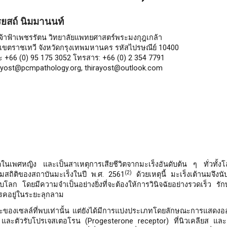
รยสถ์ นิมมานนท์
เจ้าฟ้าเพชรรัตน วิทยาลัยแพทยศาสตร์พระมงกุฎเกล้า
 เขตราชเทวี จังหวัดกรุงเทพมหานคร รหัสไปรษณีย์ 10400
ะ +66 (0) 95 175 3052 โทรสาร: +66 (0) 2 354 7791
irayost@pcmpathology.org, thirayost@outlook.com
ุดในเพศหญิง และเป็นสาเหตุการเสียชีวิตจากมะเร็งอันดับต้น ๆ ทั่วทั้ง
(2)
น ตามสถิติของสถาบันมะเร็งในปี พ.ศ. 2561
ด้วยเหตุนี้ มะเร็งเต้านมจึงน
ลก โดยมีความจำเป็นอย่างยิ่งที่จะต้องให้การวินิจฉัยอย่างรวดเร็ว รัก
โรคอยู่ในระยะลุกลาม
ษณะของเซลล์ที่พบเท่านั้น แต่ยังได้มีการแบ่งประเภทโดยลักษณะการแสด
ะตัวรับโปรเจสเตอโรน (Progesterone receptor) ที่นิวเคลียส และตั