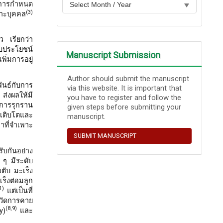
่อการกำหนด
(3)
พาะบุคคล
ว เรียกว่า
รับประโยชน์
Manuscript Submission
พิ่มการอยู่
Author should submit the manuscript
ันธ์กับการ
via this website. It is important that
่งผลให้มี
you have to register and follow the
 การรุกราน
given steps before submitting your
เติบโตและ
manuscript.
าที่จำเพาะ
SUBMIT MANUSCRIPT
ับกันอย่าง
ง ๆ มีระดับ
งตับ มะเร็ง
ร็งต่อมลูก
1)
แต่เป็นที่
รวัดการคาย
(8,9)
y)
และ