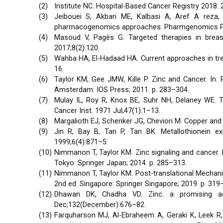
Institute NC. Hospital-Based Cancer Registry 2018. 
Jeibouei S, Akbari ME, Kalbasi A, Aref A reza,
pharmacogenomics approaches. Pharmgenomics Pe
Masoud V, Pagès G. Targeted therapies in breast
2017;8(2):120.
Wahba HA, El-Hadaad HA. Current approaches in trea
16.
Taylor KM, Gee JMW, Kille P. Zinc and Cancer. In: 
Amsterdam: IOS Press; 2011. p. 283–304.
Mulay IL, Roy R, Knox BE, Suhr NH, Delaney WE. 
Cancer Inst. 1971 Jul;47(1):1–13.
Margalioth EJ, Schenker JG, Chevion M. Copper and z
Jin R, Bay B, Tan P, Tan BK. Metallothionein ex
1999;6(4):871–5.
Nimmanon T, Taylor KM. Zinc signaling and cancer. In
Tokyo: Springer Japan; 2014. p. 285–313.
Nimmanon T, Taylor KM. Post-translational Mechanism
2nd ed. Singapore: Springer Singapore; 2019. p. 319
Dhawan DK, Chadha VD. Zinc: a promising ag
Dec;132(December):676–82.
Farquharson MJ, Al-Ebraheem A, Geraki K, Leek R, 