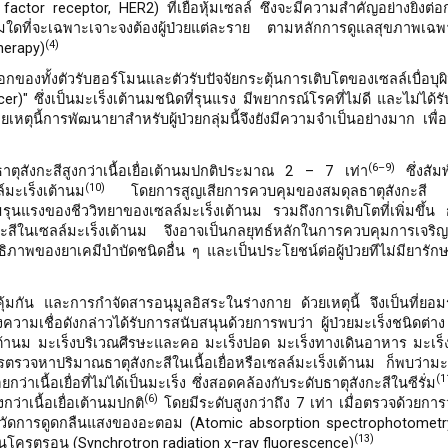
actor receptor, HER2) ที่เยื่อหุ้มเซลล์ ซึ่งจะมีความสำคัญอย่างยิ่งต
ุ่มใดที่จะเฉพาะเจาะจงต้องผู้ป่วยแต่ละราย ตามหลักการดูแลสุขภาพเฉ
(4)
herapy)
งทั้งตัวรับฮอร์โมนและตัวรับปัจจัยกระตุ้นการเติบโตของเซลล์เบื่อบุผิ
er)" ซึ่งเป็นมะเร็งเต้านมชนิดที่รุนแรง มีพยากรณ์โรคที่ไม่ดี และไม่ได้
ยเหตุนี้การพัฒนายาสำหรับผู้ป่วยกลุ่มนี้จึงยังมีความจำเป็นอย่างมาก เพื่อเ
(6–9)
าตุสังกะสีสูงกว่าเนื้อเยื่อเต้านมปกติประมาณ 2 – 7 เท่า
ซึ่งสัมพ
(10)
มะเร็งเต้านม
โดยการสูญเสียการควบคุมของสมดุลธาตุสังกะสี ส
ามรุนแรงของชีววิทยาของเซลล์มะเร็งเต้านม รวมถึงการเติบโตที่เพิ่มขึ้น
ีในเซลล์มะเร็งเต้านม จึงอาจเป็นกลยุทธ์หลักในการควบคุมการเจริญ
ธิภาพของยาเคมีบำบัดชนิดอื่น ๆ และเป็นประโยชน์ต่อผู้ป่วยทีไม่มียารักษ
้มกัน และการกำจัดสารอนุมูลอิสระในร่างกาย ด้วยเหตุนี้ จึงเป็นที่ยอมร
งความเชื่อดังกล่าวได้รับการสนับสนุนด้วยการพบว่า ผู้ป่วยมะเร็งชนิดต่า
ะเร็งเต้านม มะเร็งบริเวณศีรษะและคอ มะเร็งปอด มะเร็งทางเดินอาหาร มะเร็
รวจหาปริมาณธาตุสังกะสีในเนื้อเยื่อหรือเซลล์มะเร็งเต้านม ก็พบว่ามะเ
(1
เนื้อเยื่อที่ไม่ได้เป็นมะเร็ง ซึ่งสอดคล้องกับระดับธาตุสังกะสีในซีรั่ม
(6)
กว่าเนื้อเยื่อเต้านมปกติ
โดยมีระดับสูงกว่าถึง 7 เท่า เมื่อตรวจด้วยกา
ารวัดการดูดกลืนแสงของอะตอม (Atomic absorption spectrophotometr
(13)
งซินโครตรอน (Synchrotron radiation x−ray fluorescence)