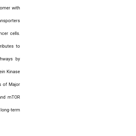
romer with
ransporters
cer cells.
ributes to
.
athways by
ein Kinase
s of Major
K and mTOR
long-term