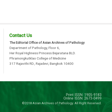
Contact Us
The Editorial Office of Asian Archives of Pathology
Department of Pathology, Floor 6,
Her Royal Highness Princess Bejaratana BLD.
Phramongkutklao College of Medicine
317 Rajavithi RD., Rajadevi, Bangkok 10400
Print ISSN: 1905-9183
Online ISSN: 2673-0499
©2018 Asian Archives of Pathology. All Right Reserved.