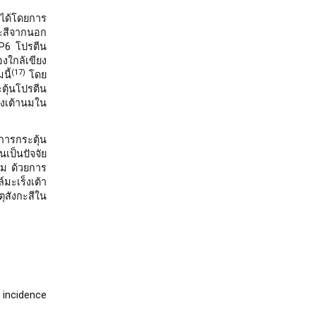
ายได้โดยการ
กะสีจากนอก
IP6 โปรตีน
งใกล้เขียง
(17)
นี้
โดย
ตุ้นโปรตีน
งเต้านมใน
การกระตุ้น
นเป็นปัจจัย
นม ด้วยการ
มะเร็งเต้า
ุสังกะสีใน
 incidence