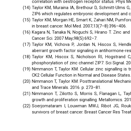
correlation with oestrogen receptor status. Phys Me
Taylor KM, Muraina IA, Brethour D, Schmitt-Ulms G,
ZIP6 which regulates embryonic development and ce
Taylor KM, Morgan HE, Smart K, Zahari NM, Pumford S,
in breast cancer. Mol Med. 2007;13(7–8):396–406.
Kagara N, Tanaka N, Noguchi S, Hirano T. Zinc and i
Cancer Sci. 2007 May;98(5):692–7.
Taylor KM, Vichova P, Jordan N, Hiscox S, Hendley
aberrant growth factor signaling in antihormone-res
Taylor KM, Hiscox S, Nicholson RI, Hogstrand C, 
phosphorylation of zinc channel ZIP7. Sci Signal. 20
Nimmanon T, Taylor KM. Cellular zinc signalling is 
CK2 Cellular Function in Normal and Disease States. 
Nimmanon T, Taylor KM. Posttranslational Mechanism
and Trace Minerals. 2016. p. 273–81.
Nimmanon T, Ziliotto S, Morris S, Flanagan L, T
growth and proliferation signalling. Metallomics. 20
Soerjomataram I, Louwman MWJ, Ribot JG, Rouk
survivors of breast cancer. Breast Cancer Res Trea